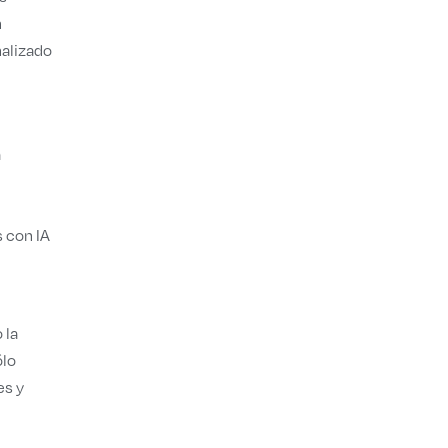
n
nalizado
a
 con IA
 la
ólo
es y