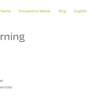
ntacta
Encuentros Wetak
Blog
English
arning
el
 permite