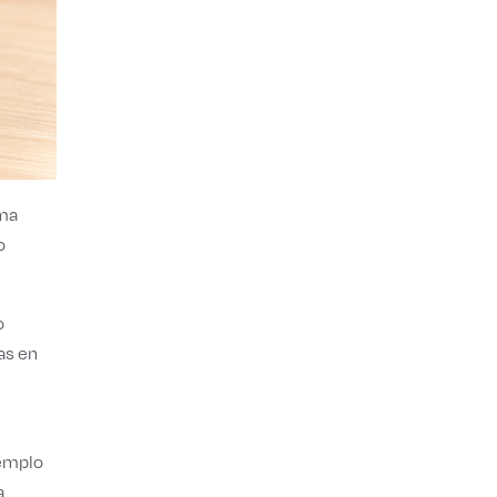
rma
o
o
as en
jemplo
a