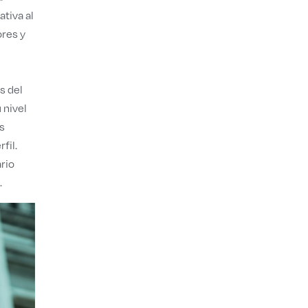
tiva al
ores y
s del
 nivel
s
fil.
rio
.