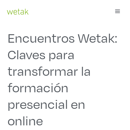
Ir
MAI
al
contenido
ME
Encuentros Wetak:
Claves para
transformar la
formación
presencial en
online