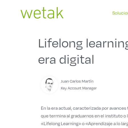
Ir
al
Soluci
contenido
Lifelong learning
era digital
Juan Carlos Martín
Key Account Manager
En la era actual, caracterizada por avance
que termina al graduarnos en el instituto o
«Lifelong Learning» o «Aprendizaje a lo larg