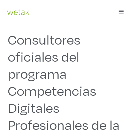
Ir
MAI
al
contenido
ME
Consultores
oficiales del
programa
Competencias
Digitales
Profesionales de la