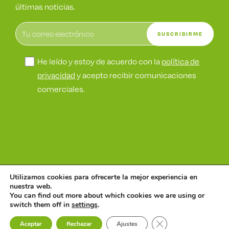
últimas noticias.
He leído y estoy de acuerdo con la
política de
privacidad
y acepto recibir comunicaciones
comerciales.
Utilizamos cookies para ofrecerte la mejor experiencia en
©
Wetak
nuestra web.
Política de seguridad
Política de
Política de
Aviso de
You can find out more about which cookies we are using or
switch them off in
settings
.
de la información
seguridad
privacidad
cookies
ENS
CERRAR EL BAN
Aceptar
Rechazar
Ajustes