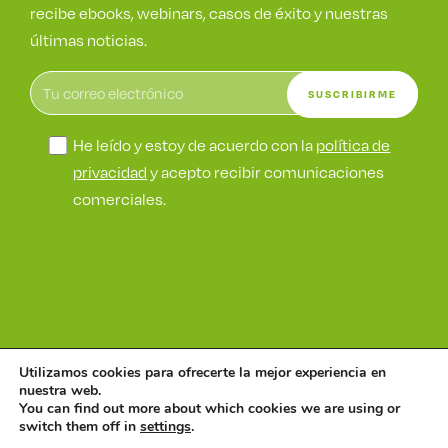
recibe ebooks, webinars, casos de éxito y nuestras
últimas noticias.
He leído y estoy de acuerdo con la
política de
privacidad
y acepto recibir comunicaciones
comerciales.
Utilizamos cookies para ofrecerte la mejor experiencia en
©
Wetak
nuestra web.
Política de seguridad
Política de
Política de
Aviso de
You can find out more about which cookies we are using or
switch them off in
settings
.
de la información
seguridad
privacidad
cookies