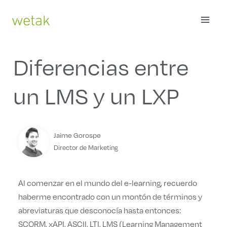
Ir
MAI
al
contenido
ME
Diferencias entre
un LMS y un LXP
Jaime Gorospe
Director de Marketing
Al comenzar en el mundo del e-learning, recuerdo
haberme encontrado con un montón de términos y
abreviaturas que desconocía hasta entonces:
SCORM, xAPI, ASCII, LTI, LMS (Learning Management