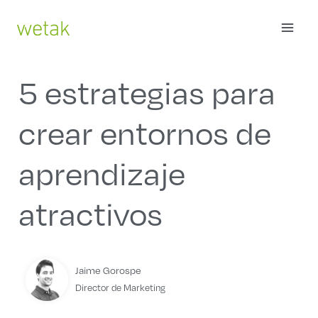
Ir
MAI
al
contenido
ME
5 estrategias para
crear entornos de
aprendizaje
atractivos
Jaime Gorospe
Director de Marketing