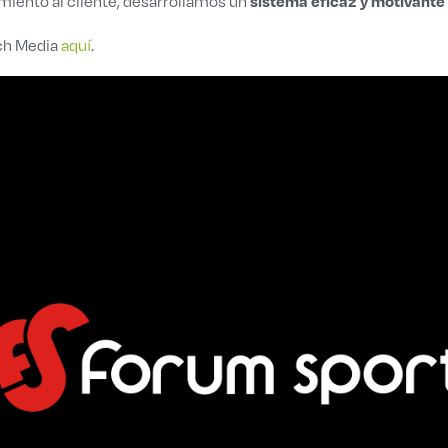
sistema eficaz y motivante
miento al cliente, desarrollamos un
ich Media
aquí
.