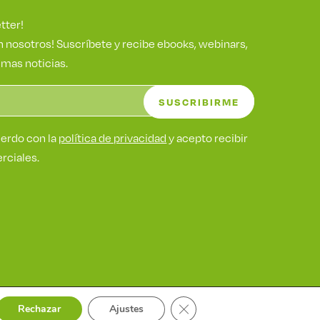
tter!
 nosotros! Suscríbete y recibe ebooks, webinars,
imas noticias.
uerdo con la
política de privacidad
y acepto recibir
ciales.
CERRAR EL BANNER D
Rechazar
Ajustes