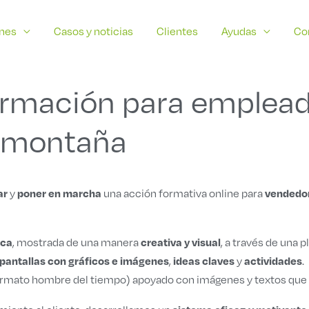
ones
Casos y noticias
Clientes
Ayudas
Co
ormación para emplead
l montaña
ar
poner en marcha
vendedo
y
una acción formativa online para
ica
creativa y visual
, mostrada de una manera
, a través de una 
pantallas con gráficos e imágenes
ideas claves
actividades
,
y
.
ormato hombre del tiempo) apoyado con imágenes y textos que 