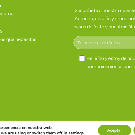
a
¡Suscríbete a nuestra newsle
onsumo
¡Aprende, enseña y crece con
casos de éxito y nuestras últ
a
os qué necesitas
He leído y estoy de ac
comunicaciones comer
experiencia en nuestra web.
seguridad ENS
Política de privacidad
Aviso de cookies
Aceptar
 we are using or switch them off in
settings
.