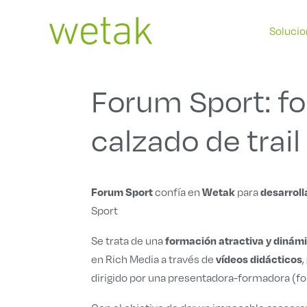
Ir
al
Soluci
contenido
Forum Sport: f
calzado de trai
Forum Sport
Wetak
desarroll
confía en
para
Sport
formación atractiva y dinám
Se trata de una
vídeos didácticos
en Rich Media a través de
,
dirigido por una presentadora-formadora (f