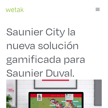
Ir
MAI
al
contenido
ME
Saunier City la
nueva solución
gamificada para
Saunier Duval.