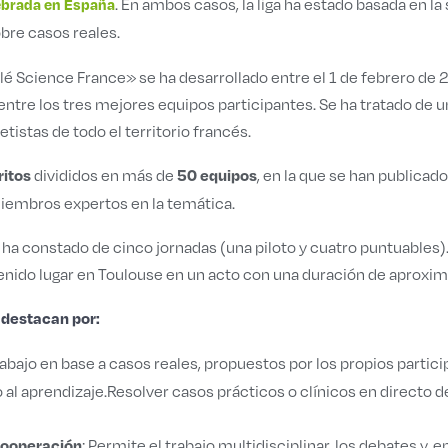
. En ambos casos, la liga ha estado basada en l
lebrada en España
bre casos reales.
tlé Science France» se ha desarrollado entre el 1 de febrero de
 entre los tres mejores equipos participantes. Se ha tratado de 
tistas de todo el territorio francés.
divididos en más de
, en la que se han publicad
ritos
50 equipos
iembros expertos en la temática.
a ha constado de cinco jornadas (una piloto y cuatro puntuables)
 tenido lugar en Toulouse en un acto con una duración de aprox
 destacan por:
rabajo en base a casos reales, propuestos por los propios partic
o al aprendizaje.Resolver casos prácticos o clínicos en directo 
: Permite el trabajo multidisciplinar, los debates y, e
 cooperación